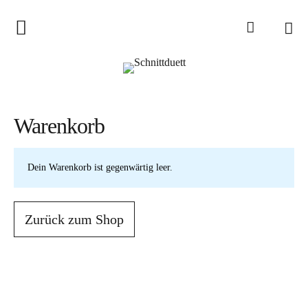
Home
Schnittduett
Podcast
Warenkorb
Schnittduett Magazin
Dein Warenkorb ist gegenwärtig leer.
Inspirationen
Schnittmuster-Hacks
Zurück zum Shop
Sewalong
Stoffempfehlungen
Tipps zur Schnittanpassung
Wir sagen Danke und Good