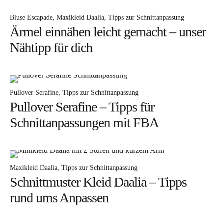
Bye!
Bluse Escapade
Maxikleid Daalia
Tipps zur Schnittanpassung
Ärmel einnähen leicht gemacht – unser
Kontakt
Nähtipp für dich
Pullover Serafine
Tipps zur Schnittanpassung
Pullover Serafine – Tipps für
Schnittanpassungen mit FBA
Instagram
Facebook
Pinterest
Tweed
Rapantinchen
&
Greet
Maxikleid Daalia
Tipps zur Schnittanpassung
Schnittmuster Kleid Daalia – Tipps
rund ums Anpassen