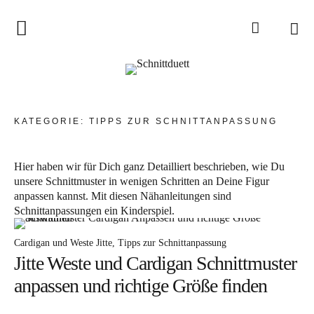
Home
Schnittduett
Podcast
KATEGORIE:
TIPPS ZUR SCHNITTANPASSUNG
Schnittduett Magazin
Hier haben wir für Dich ganz Detailliert beschrieben, wie Du
Inspirationen
unsere Schnittmuster in wenigen Schritten an Deine Figur
anpassen kannst. Mit diesen Nähanleitungen sind
Schnittmuster-Hacks
Schnittanpassungen ein Kinderspiel.
Sewalong
Cardigan und Weste Jitte
Tipps zur Schnittanpassung
Stoffempfehlungen
Jitte Weste und Cardigan Schnittmuster
Tipps zur Schnittanpassung
anpassen und richtige Größe finden
Wir sagen Danke und Good