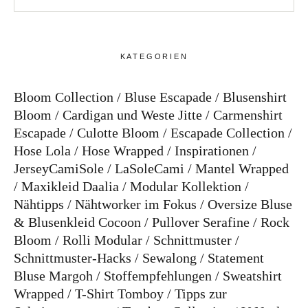
KATEGORIEN
Bloom Collection
Bluse Escapade
Blusenshirt
Bloom
Cardigan und Weste Jitte
Carmenshirt
Escapade
Culotte Bloom
Escapade Collection
Hose Lola
Hose Wrapped
Inspirationen
JerseyCamiSole
LaSoleCami
Mantel Wrapped
Maxikleid Daalia
Modular Kollektion
Nähtipps
Nähtworker im Fokus
Oversize Bluse
& Blusenkleid Cocoon
Pullover Serafine
Rock
Bloom
Rolli Modular
Schnittmuster
Schnittmuster-Hacks
Sewalong
Statement
Bluse Margoh
Stoffempfehlungen
Sweatshirt
Wrapped
T-Shirt Tomboy
Tipps zur