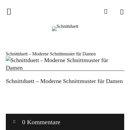
Home
Schnittduett
Podcast
Schnittduett – Moderne Schnittmuster für Damen
Schnittduett Magazin
Inspirationen
Schnittduett – Moderne Schnittmuster für Damen
Schnittmuster-Hacks
Sewalong
Stoffempfehlungen
Tipps zur Schnittanpassung
0 Kommentare
Wir sagen Danke und Good