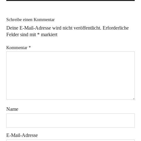
Bye!
Schreibe einen Kommentar
Kontakt
Deine E-Mail-Adresse wird nicht veröffentlicht.
Erforderliche
Felder sind mit
*
markiert
Kommentar
*
Instagram
Facebook
Pinterest
Tweed
Rapantinchen
&
Greet
Name
E-Mail-Adresse