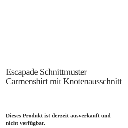
Bye!
Kontakt
Escapade Schnittmuster
Instagram
Facebook
Pinterest
Tweed
Rapantinchen
&
Carmenshirt mit Knotenausschnitt
Greet
Dieses Produkt ist derzeit ausverkauft und
nicht verfügbar.