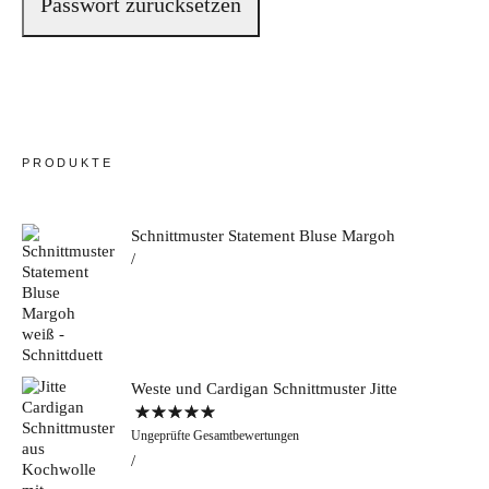
Passwort zurücksetzen
Bye!
Kontakt
PRODUKTE
Schnittmuster Statement Bluse Margoh
Instagram
Facebook
Pinterest
Tweed
Rapantinchen
&
Greet
Weste und Cardigan Schnittmuster Jitte
Bewertet mit
Ungeprüfte Gesamtbewertungen
5.00
von 5