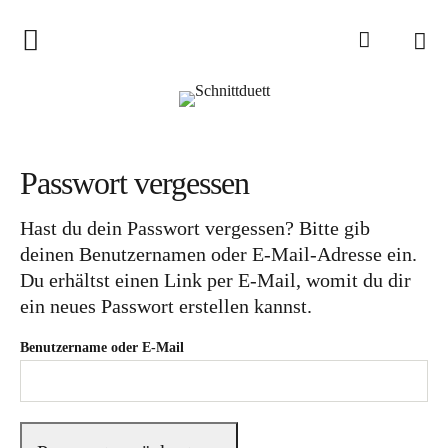
Home
Schnittduett
Podcast
Passwort vergessen
Schnittduett Magazin
Hast du dein Passwort vergessen? Bitte gib
Inspirationen
deinen Benutzernamen oder E-Mail-Adresse ein.
Du erhältst einen Link per E-Mail, womit du dir
Schnittmuster-Hacks
ein neues Passwort erstellen kannst.
Sewalong
Benutzername oder E-Mail
Stoffempfehlungen
Tipps zur Schnittanpassung
Wir sagen Danke und Good