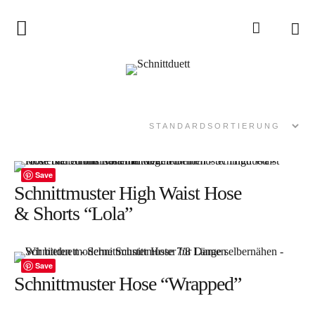
Home
Schnittduett
Podcast
Schnittduett Magazin
Save
Inspirationen
Schnittmuster High Waist Hose
Schnittmuster-Hacks
& Shorts “Lola”
Sewalong
Stoffempfehlungen
Save
Tipps zur Schnittanpassung
Schnittmuster Hose “Wrapped”
Wir sagen Danke und Good