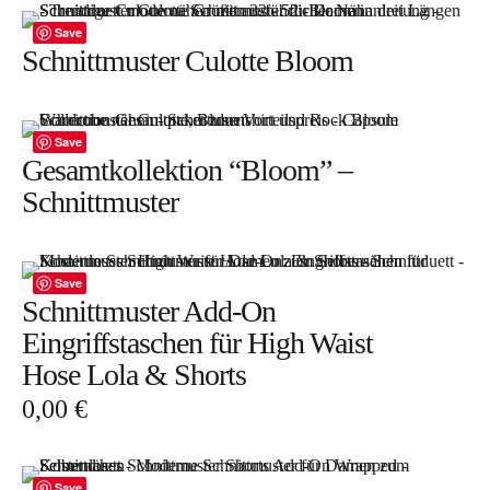
Save
Bye!
Schnittmuster Culotte Bloom
Kontakt
Save
Gesamtkollektion “Bloom” –
Schnittmuster
Instagram
Facebook
Pinterest
Tweed
Rapantinchen
Save
&
Schnittmuster Add-On
Greet
Eingriffstaschen für High Waist
Hose Lola & Shorts
0,00
€
Save