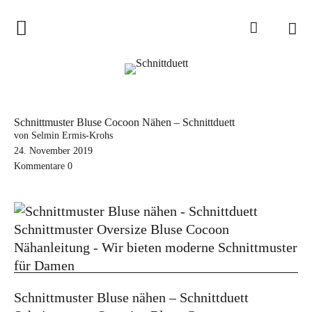
Home
Schnittduett
Podcast
Schnittmuster Bluse Cocoon Nähen – Schnittduett
Schnittduett Magazin
von Selmin Ermis-Krohs
24. November 2019
Kommentare
0
Inspirationen
Schnittmuster-Hacks
Sewalong
Stoffempfehlungen
Tipps zur Schnittanpassung
Schnittmuster Bluse nähen – Schnittduett
Wir sagen Danke und Good