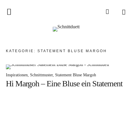
Home
Schnittduett
Podcast
KATEGORIE:
STATEMENT BLUSE MARGOH
Schnittduett Magazin
Inspirationen
Inspirationen
Schnittmuster
Statement Bluse Margoh
Hi Margoh – Eine Bluse ein Statement
Schnittmuster-Hacks
Sewalong
Stoffempfehlungen
Tipps zur Schnittanpassung
Wir sagen Danke und Good