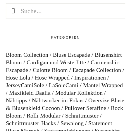
Bye!
Kontakt
KATEGORIEN
Bloom Collection
Bluse Escapade
Blusenshirt
Bloom
Cardigan und Weste Jitte
Carmenshirt
Escapade
Culotte Bloom
Escapade Collection
Instagram
Facebook
Pinterest
Tweed
Rapantinchen
Hose Lola
Hose Wrapped
Inspirationen
&
Greet
JerseyCamiSole
LaSoleCami
Mantel Wrapped
Maxikleid Daalia
Modular Kollektion
Nähtipps
Nähtworker im Fokus
Oversize Bluse
& Blusenkleid Cocoon
Pullover Serafine
Rock
Bloom
Rolli Modular
Schnittmuster
Schnittmuster-Hacks
Sewalong
Statement
Bluse Margoh
Stoffempfehlungen
Sweatshirt