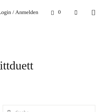
0
Login / Anmelden
ttduett