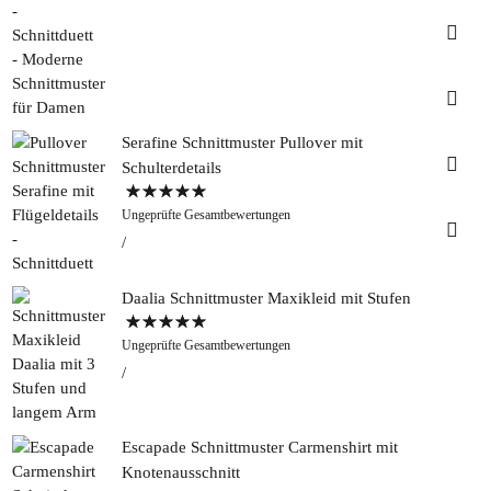
Insta
Faceb
Serafine Schnittmuster Pullover mit
Pinter
Schulterdetails
Bewertet mit
Tweed
Ungeprüfte Gesamtbewertungen
5.00
von 5
&
Greet
Rapan
Daalia Schnittmuster Maxikleid mit Stufen
Bewertet mit
Ungeprüfte Gesamtbewertungen
5.00
von 5
Escapade Schnittmuster Carmenshirt mit
Knotenausschnitt