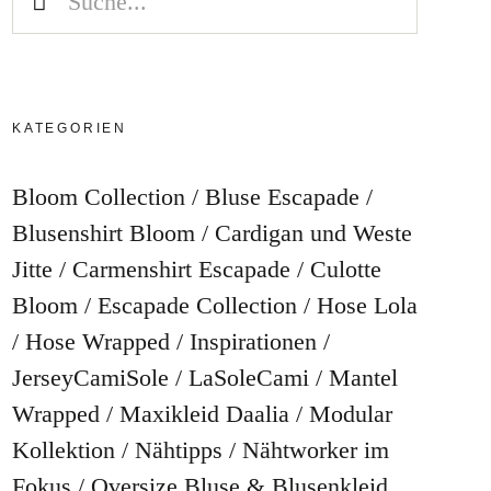
KATEGORIEN
Bloom Collection
Bluse Escapade
Blusenshirt Bloom
Cardigan und Weste
Jitte
Carmenshirt Escapade
Culotte
Bloom
Escapade Collection
Hose Lola
Hose Wrapped
Inspirationen
JerseyCamiSole
LaSoleCami
Mantel
Wrapped
Maxikleid Daalia
Modular
Kollektion
Nähtipps
Nähtworker im
Fokus
Oversize Bluse & Blusenkleid