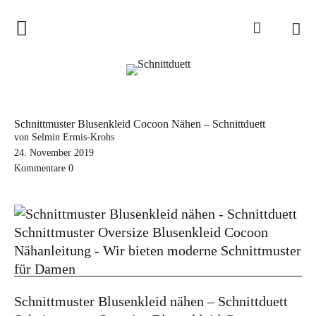
Home
Schnittduett
Podcast
Schnittmuster Blusenkleid Cocoon Nähen – Schnittduett
Schnittduett Magazin
von Selmin Ermis-Krohs
24. November 2019
Kommentare
0
Inspirationen
Schnittmuster-Hacks
Sewalong
Stoffempfehlungen
Tipps zur Schnittanpassung
Schnittmuster Blusenkleid nähen – Schnittduett
Wir sagen Danke und Good