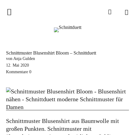
Home
Schnittduett
Podcast
Schnittmuster Blusenshirt Bloom – Schnittduett
Schnittduett Magazin
von Anja Gulden
12. Mai 2020
Kommentare
0
Inspirationen
Schnittmuster-Hacks
Sewalong
Stoffempfehlungen
Tipps zur Schnittanpassung
Schnittmuster Blusenshirt aus Baumwolle mit
großen Punkten. Schnittmuster mit
Wir sagen Danke und Good