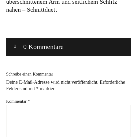
überschnittenem Arm und seitlichem Schlitz
nähen – Schnittduett
Bye!
Kontakt
0 Kommentare
Schreibe einen Kommentar
Instagram
Facebook
Pinterest
Tweed
Rapantinchen
&
Deine E-Mail-Adresse wird nicht veröffentlicht.
Erforderliche
Greet
Felder sind mit
*
markiert
Kommentar
*