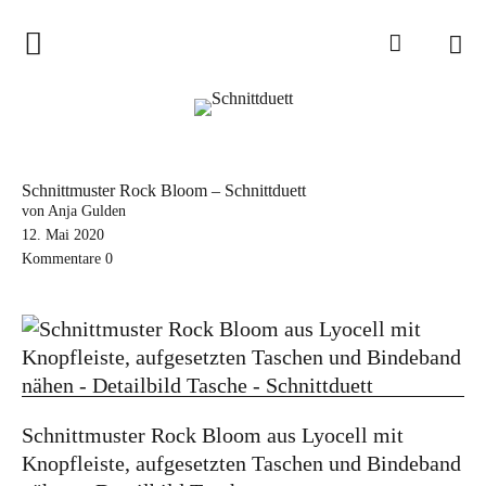
Home
Schnittduett
Podcast
Schnittmuster Rock Bloom – Schnittduett
Schnittduett Magazin
von Anja Gulden
12. Mai 2020
Kommentare
0
Inspirationen
Schnittmuster-Hacks
Sewalong
Stoffempfehlungen
Tipps zur Schnittanpassung
Schnittmuster Rock Bloom aus Lyocell mit
Knopfleiste, aufgesetzten Taschen und Bindeband
Wir sagen Danke und Good