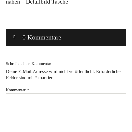
nähen – Detailbild Tasche
Bye!
Kontakt
0 Kommentare
Schreibe einen Kommentar
Deine E-Mail-Adresse wird nicht veröffentlicht.
Erforderliche
Instagram
Facebook
Pinterest
Tweed
Rapantinchen
Felder sind mit
*
markiert
&
Greet
Kommentar
*