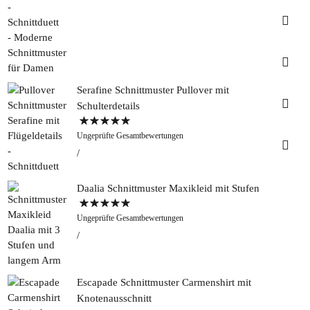
Insta
Faceb
Serafine Schnittmuster Pullover mit
Pinter
Schulterdetails
Bewertet mit
Tweed
Ungeprüfte Gesamtbewertungen
5.00
von 5
&
Greet
Rapan
Daalia Schnittmuster Maxikleid mit Stufen
Bewertet mit
Ungeprüfte Gesamtbewertungen
5.00
von 5
Escapade Schnittmuster Carmenshirt mit
Knotenausschnitt