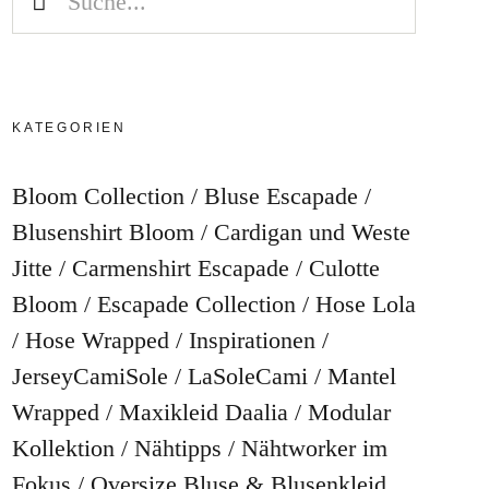
KATEGORIEN
Bloom Collection
Bluse Escapade
Blusenshirt Bloom
Cardigan und Weste
Jitte
Carmenshirt Escapade
Culotte
Bloom
Escapade Collection
Hose Lola
Hose Wrapped
Inspirationen
JerseyCamiSole
LaSoleCami
Mantel
Wrapped
Maxikleid Daalia
Modular
Kollektion
Nähtipps
Nähtworker im
Fokus
Oversize Bluse & Blusenkleid