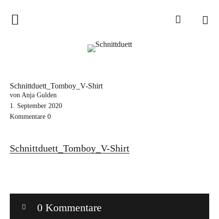
Home
Schnittduett
Podcast
Schnittduett_Tomboy_V-Shirt
Schnittduett Magazin
von Anja Gulden
1. September 2020
Kommentare
0
Inspirationen
Schnittmuster-Hacks
Schnittduett_Tomboy_V-Shirt
Sewalong
Stoffempfehlungen
Tipps zur Schnittanpassung
0 Kommentare
Wir sagen Danke und Good