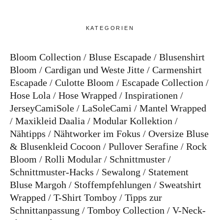
KATEGORIEN
Bloom Collection
Bluse Escapade
Blusenshirt
Bloom
Cardigan und Weste Jitte
Carmenshirt
Escapade
Culotte Bloom
Escapade Collection
Hose Lola
Hose Wrapped
Inspirationen
JerseyCamiSole
LaSoleCami
Mantel Wrapped
Maxikleid Daalia
Modular Kollektion
Nähtipps
Nähtworker im Fokus
Oversize Bluse
& Blusenkleid Cocoon
Pullover Serafine
Rock
Bloom
Rolli Modular
Schnittmuster
Schnittmuster-Hacks
Sewalong
Statement
Bluse Margoh
Stoffempfehlungen
Sweatshirt
Wrapped
T-Shirt Tomboy
Tipps zur
Schnittanpassung
Tomboy Collection
V-Neck-