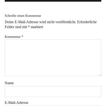
Bye!
Schreibe einen Kommentar
Kontakt
Deine E-Mail-Adresse wird nicht veröffentlicht.
Erforderliche
Felder sind mit
*
markiert
Kommentar
*
Instagram
Facebook
Pinterest
Tweed
Rapantinchen
&
Greet
Name
E-Mail-Adresse