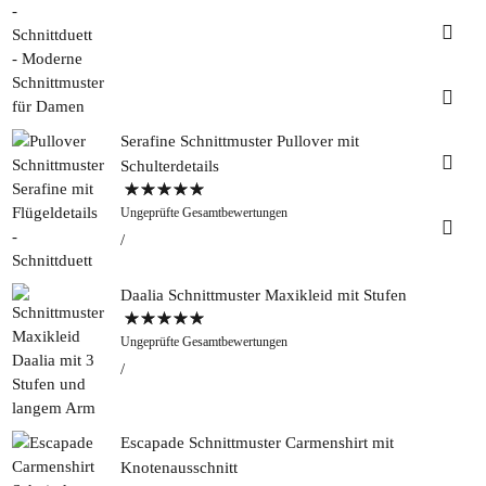
Insta
Faceb
Serafine Schnittmuster Pullover mit
Pinter
Schulterdetails
Bewertet mit
Tweed
Ungeprüfte Gesamtbewertungen
5.00
von 5
&
Greet
Rapan
Daalia Schnittmuster Maxikleid mit Stufen
Bewertet mit
Ungeprüfte Gesamtbewertungen
5.00
von 5
Escapade Schnittmuster Carmenshirt mit
Knotenausschnitt