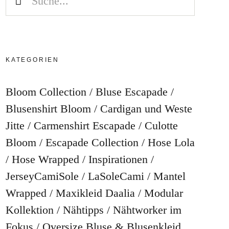
KATEGORIEN
Bloom Collection
Bluse Escapade
Blusenshirt Bloom
Cardigan und Weste
Jitte
Carmenshirt Escapade
Culotte
Bloom
Escapade Collection
Hose Lola
Hose Wrapped
Inspirationen
JerseyCamiSole
LaSoleCami
Mantel
Wrapped
Maxikleid Daalia
Modular
Kollektion
Nähtipps
Nähtworker im
Fokus
Oversize Bluse & Blusenkleid