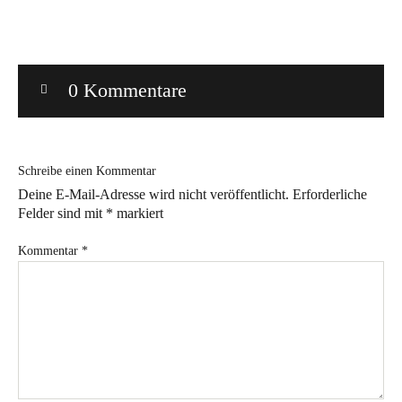
Bye!
Kontakt
0 Kommentare
Schreibe einen Kommentar
Deine E-Mail-Adresse wird nicht veröffentlicht.
Erforderliche
Felder sind mit
*
markiert
Instagram
Facebook
Pinterest
Tweed
Rapantinchen
&
Kommentar
*
Greet