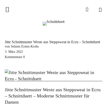
Home
Schnittduett
Podcast
Jitte Schnittmuster Weste aus Steppsweat in Ecru – Schnittduett
Schnittduett Magazin
von Selmin Ermis-Krohs
3. März 2022
Kommentare
0
Inspirationen
Schnittmuster-Hacks
Sewalong
Stoffempfehlungen
Jitte Schnittmuster Weste aus Steppsweat in Ecru
Tipps zur Schnittanpassung
– Schnittduett – Moderne Schnittmuster für
Damen
Wir sagen Danke und Good