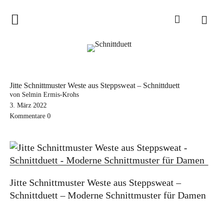
Home
Schnittduett
Podcast
Jitte Schnittmuster Weste aus Steppsweat – Schnittduett
Schnittduett Magazin
von Selmin Ermis-Krohs
3. März 2022
Kommentare
0
Inspirationen
Schnittmuster-Hacks
Sewalong
Stoffempfehlungen
Jitte Schnittmuster Weste aus Steppsweat –
Tipps zur Schnittanpassung
Schnittduett – Moderne Schnittmuster für Damen
Wir sagen Danke und Good