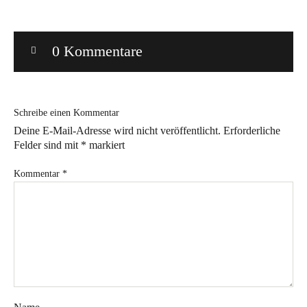
Bye!
0 Kommentare
Kontakt
Schreibe einen Kommentar
Deine E-Mail-Adresse wird nicht veröffentlicht.
Erforderliche
Felder sind mit
*
markiert
Instagram
Facebook
Pinterest
Tweed
Rapantinchen
Kommentar
*
&
Greet