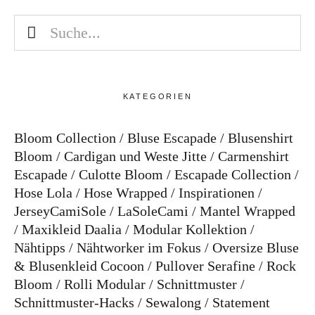
KATEGORIEN
Bloom Collection
Bluse Escapade
Blusenshirt
Bloom
Cardigan und Weste Jitte
Carmenshirt
Escapade
Culotte Bloom
Escapade Collection
Hose Lola
Hose Wrapped
Inspirationen
JerseyCamiSole
LaSoleCami
Mantel Wrapped
Maxikleid Daalia
Modular Kollektion
Nähtipps
Nähtworker im Fokus
Oversize Bluse
& Blusenkleid Cocoon
Pullover Serafine
Rock
Bloom
Rolli Modular
Schnittmuster
Schnittmuster-Hacks
Sewalong
Statement