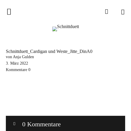
Home
Schnittduett
Podcast
Schnittduett_Cardigan und Weste_Jitte_DinA0
Schnittduett Magazin
von Anja Gulden
3. März 2022
Kommentare
0
Inspirationen
Schnittmuster-Hacks
Sewalong
Stoffempfehlungen
Tipps zur Schnittanpassung
0 Kommentare
Wir sagen Danke und Good