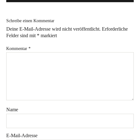
Bye!
Schreibe einen Kommentar
Kontakt
Deine E-Mail-Adresse wird nicht veröffentlicht.
Erforderliche
Felder sind mit
*
markiert
Kommentar
*
Instagram
Facebook
Pinterest
Tweed
Rapantinchen
&
Greet
Name
E-Mail-Adresse