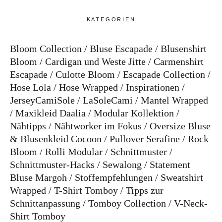
KATEGORIEN
Bloom Collection
Bluse Escapade
Blusenshirt
Bloom
Cardigan und Weste Jitte
Carmenshirt
Escapade
Culotte Bloom
Escapade Collection
Hose Lola
Hose Wrapped
Inspirationen
JerseyCamiSole
LaSoleCami
Mantel Wrapped
Maxikleid Daalia
Modular Kollektion
Nähtipps
Nähtworker im Fokus
Oversize Bluse
& Blusenkleid Cocoon
Pullover Serafine
Rock
Bloom
Rolli Modular
Schnittmuster
Schnittmuster-Hacks
Sewalong
Statement
Bluse Margoh
Stoffempfehlungen
Sweatshirt
Wrapped
T-Shirt Tomboy
Tipps zur
Schnittanpassung
Tomboy Collection
V-Neck-
Shirt Tomboy