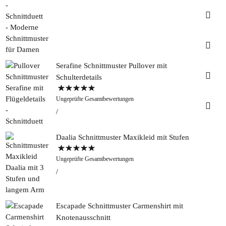
Insta
Faceb
Serafine Schnittmuster Pullover mit
Pinter
Schulterdetails
Bewertet mit
Tweed
Ungeprüfte Gesamtbewertungen
5.00
von 5
&
Greet
Rapan
Daalia Schnittmuster Maxikleid mit Stufen
Bewertet mit
Ungeprüfte Gesamtbewertungen
5.00
von 5
Escapade Schnittmuster Carmenshirt mit
Knotenausschnitt