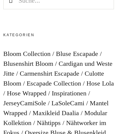
KATEGORIEN
Bloom Collection
Bluse Escapade
Blusenshirt Bloom
Cardigan und Weste
Jitte
Carmenshirt Escapade
Culotte
Bloom
Escapade Collection
Hose Lola
Hose Wrapped
Inspirationen
JerseyCamiSole
LaSoleCami
Mantel
Wrapped
Maxikleid Daalia
Modular
Kollektion
Nähtipps
Nähtworker im
Fokus
Oversize Bluse & Blusenkleid