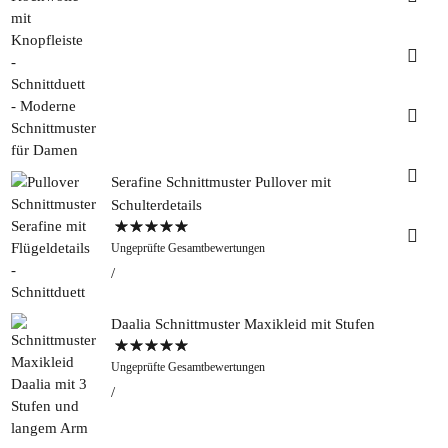
Insta
Faceb
Pinter
Serafine Schnittmuster Pullover mit
Schulterdetails
Tweed
Bewertet mit
&
Ungeprüfte Gesamtbewertungen
5.00
von 5
Greet
Rapan
Daalia Schnittmuster Maxikleid mit Stufen
Bewertet mit
Ungeprüfte Gesamtbewertungen
5.00
von 5