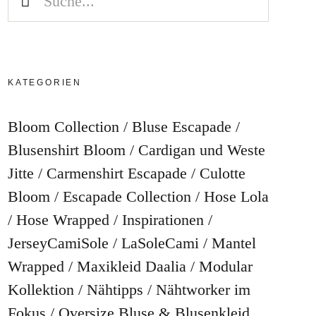
KATEGORIEN
Bloom Collection
Bluse Escapade
Blusenshirt Bloom
Cardigan und Weste
Jitte
Carmenshirt Escapade
Culotte
Bloom
Escapade Collection
Hose Lola
Hose Wrapped
Inspirationen
JerseyCamiSole
LaSoleCami
Mantel
Wrapped
Maxikleid Daalia
Modular
Kollektion
Nähtipps
Nähtworker im
Fokus
Oversize Bluse & Blusenkleid