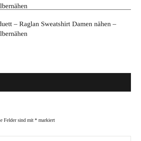
duett – Raglan Sweatshirt Damen nähen –
lbernähen
he Felder sind mit
*
markiert