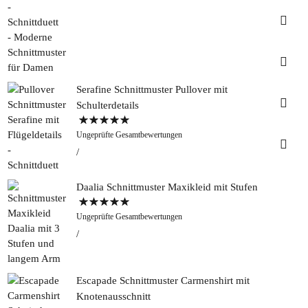
Insta
Faceb
Serafine Schnittmuster Pullover mit
Pinter
Schulterdetails
Bewertet mit
Tweed
Ungeprüfte Gesamtbewertungen
5.00
von 5
&
Greet
Rapan
Daalia Schnittmuster Maxikleid mit Stufen
Bewertet mit
Ungeprüfte Gesamtbewertungen
5.00
von 5
Escapade Schnittmuster Carmenshirt mit
Knotenausschnitt