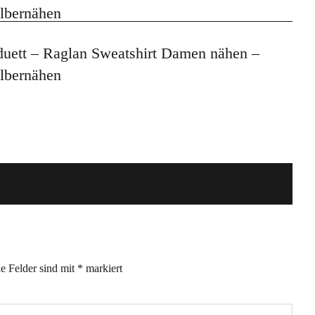
duett – Raglan Sweatshirt Damen nähen –
lbernähen
he Felder sind mit
*
markiert