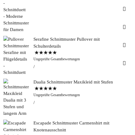
Insta
Faceb
Serafine Schnittmuster Pullover mit
Pinter
Schulterdetails
Bewertet mit
Tweed
Ungeprüfte Gesamtbewertungen
5.00
von 5
&
Greet
Rapan
Daalia Schnittmuster Maxikleid mit Stufen
Bewertet mit
Ungeprüfte Gesamtbewertungen
5.00
von 5
Escapade Schnittmuster Carmenshirt mit
Knotenausschnitt