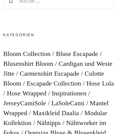
KATEGORIEN
Bloom Collection
Bluse Escapade
Blusenshirt Bloom
Cardigan und Weste
Jitte
Carmenshirt Escapade
Culotte
Bloom
Escapade Collection
Hose Lola
Hose Wrapped
Inspirationen
JerseyCamiSole
LaSoleCami
Mantel
Wrapped
Maxikleid Daalia
Modular
Kollektion
Nähtipps
Nähtworker im
Fokus
Oversize Bluse & Blusenkleid