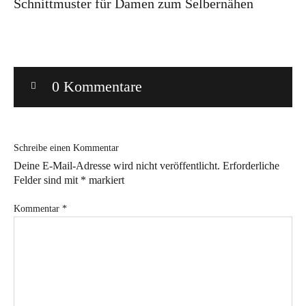
Schnittmuster für Damen zum Selbernähen
Bye!
Kontakt
0 Kommentare
Schreibe einen Kommentar
Deine E-Mail-Adresse wird nicht veröffentlicht.
Erforderliche
Instagram
Facebook
Pinterest
Tweed
Rapantinchen
Felder sind mit
*
markiert
&
Greet
Kommentar
*