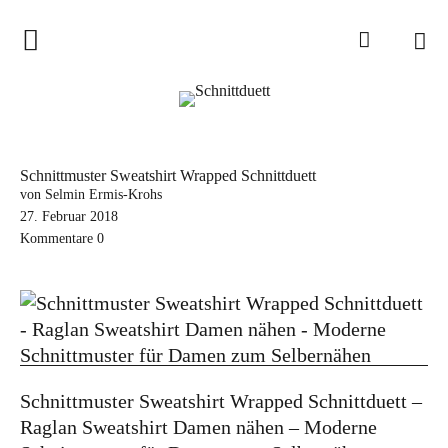
Home
Schnittduett
Podcast
Schnittmuster Sweatshirt Wrapped Schnittduett
Schnittduett Magazin
von Selmin Ermis-Krohs
27. Februar 2018
Kommentare
0
Inspirationen
Schnittmuster-Hacks
Sewalong
Stoffempfehlungen
Tipps zur Schnittanpassung
Schnittmuster Sweatshirt Wrapped Schnittduett –
Raglan Sweatshirt Damen nähen – Moderne
Wir sagen Danke und Good