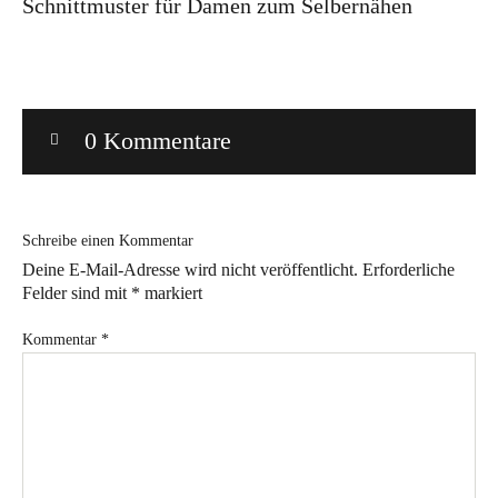
Schnittmuster für Damen zum Selbernähen
Bye!
Kontakt
0 Kommentare
Schreibe einen Kommentar
Deine E-Mail-Adresse wird nicht veröffentlicht.
Erforderliche
Instagram
Facebook
Pinterest
Tweed
Rapantinchen
Felder sind mit
*
markiert
&
Greet
Kommentar
*