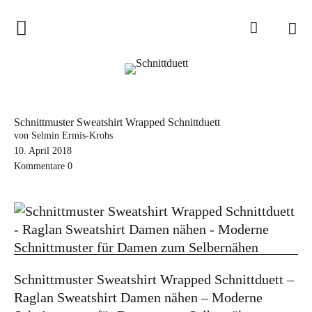
Home
Schnittduett
Podcast
Schnittmuster Sweatshirt Wrapped Schnittduett
Schnittduett Magazin
von Selmin Ermis-Krohs
10. April 2018
Kommentare
0
Inspirationen
Schnittmuster-Hacks
Sewalong
Stoffempfehlungen
Tipps zur Schnittanpassung
Schnittmuster Sweatshirt Wrapped Schnittduett –
Raglan Sweatshirt Damen nähen – Moderne
Wir sagen Danke und Good