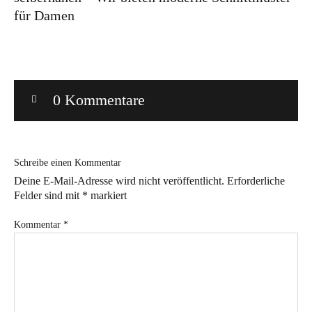
für Damen
Bye!
Kontakt
0 Kommentare
Schreibe einen Kommentar
Instagram
Facebook
Pinterest
Tweed
Rapantinchen
Deine E-Mail-Adresse wird nicht veröffentlicht.
Erforderliche
&
Felder sind mit
*
markiert
Greet
Kommentar
*