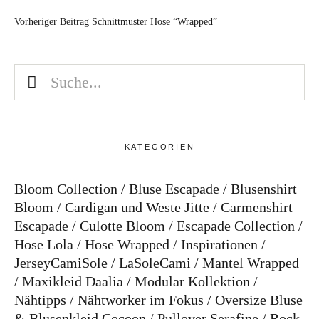
Vorheriger Beitrag
Schnittmuster Hose “Wrapped”
KATEGORIEN
Bloom Collection
Bluse Escapade
Blusenshirt
Bloom
Cardigan und Weste Jitte
Carmenshirt
Escapade
Culotte Bloom
Escapade Collection
Hose Lola
Hose Wrapped
Inspirationen
JerseyCamiSole
LaSoleCami
Mantel Wrapped
Maxikleid Daalia
Modular Kollektion
Nähtipps
Nähtworker im Fokus
Oversize Bluse
& Blusenkleid Cocoon
Pullover Serafine
Rock