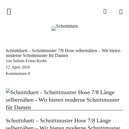
Home
Schnittduett
Podcast
Schnittduett – Schnittmuster 7/8 Hose selbernähen – Wir bieten
moderne Schnittmuster für Damen
Schnittduett Magazin
von Selmin Ermis-Krohs
12. April 2018
Inspirationen
Kommentare
0
Schnittmuster-Hacks
Sewalong
Stoffempfehlungen
Tipps zur Schnittanpassung
Schnittduett – Schnittmuster Hose 7/8 Länge
Wir sagen Danke und Good
selbernähen – Wir bieten moderne Schnittmuster