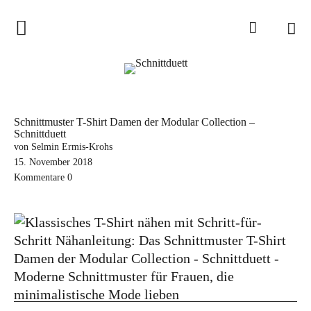
Home
Schnittduett
Podcast
Schnittmuster T-Shirt Damen der Modular Collection –
Schnittduett
Schnittduett Magazin
von Selmin Ermis-Krohs
15. November 2018
Inspirationen
Kommentare
0
Schnittmuster-Hacks
Sewalong
Stoffempfehlungen
Tipps zur Schnittanpassung
Wir sagen Danke und Good