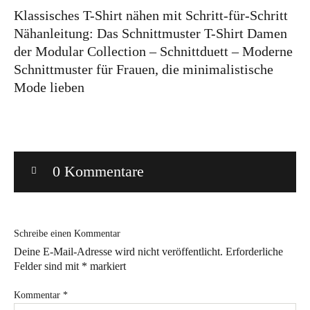
Klassisches T-Shirt nähen mit Schritt-für-Schritt
Bye!
Nähanleitung: Das Schnittmuster T-Shirt Damen
der Modular Collection – Schnittduett – Moderne
Kontakt
Schnittmuster für Frauen, die minimalistische
Mode lieben
0 Kommentare
Instagram
Facebook
Pinterest
Tweed
Rapantinchen
&
Greet
Schreibe einen Kommentar
Deine E-Mail-Adresse wird nicht veröffentlicht.
Erforderliche
Felder sind mit
*
markiert
Kommentar
*