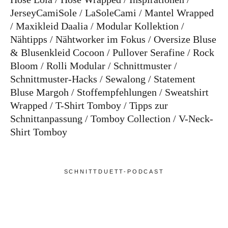
JerseyCamiSole
LaSoleCami
Mantel Wrapped
Maxikleid Daalia
Modular Kollektion
Nähtipps
Nähtworker im Fokus
Oversize Bluse
& Blusenkleid Cocoon
Pullover Serafine
Rock
Bloom
Rolli Modular
Schnittmuster
Schnittmuster-Hacks
Sewalong
Statement
Bluse Margoh
Stoffempfehlungen
Sweatshirt
Wrapped
T-Shirt Tomboy
Tipps zur
Schnittanpassung
Tomboy Collection
V-Neck-
Shirt Tomboy
SCHNITTDUETT-PODCAST