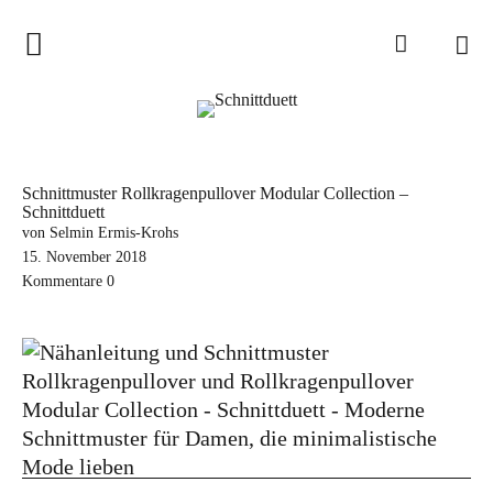
Home
Schnittduett
Podcast
Schnittmuster Rollkragenpullover Modular Collection –
Schnittduett
Schnittduett Magazin
von Selmin Ermis-Krohs
15. November 2018
Inspirationen
Kommentare
0
Schnittmuster-Hacks
Sewalong
Stoffempfehlungen
Tipps zur Schnittanpassung
Wir sagen Danke und Good