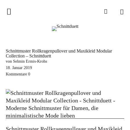
Home
Schnittduett
Podcast
Schnittmuster Rollkragenpullover und Maxikleid Modular
Collection – Schnittduett
Schnittduett Magazin
von Selmin Ermis-Krohs
18. Januar 2019
Inspirationen
Kommentare
0
Schnittmuster-Hacks
Sewalong
Stoffempfehlungen
Tipps zur Schnittanpassung
Wir sagen Danke und Good
Schnittmuster Rollkragenpullover und Maxikleid