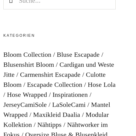
KATEGORIEN
Bloom Collection
Bluse Escapade
Blusenshirt Bloom
Cardigan und Weste
Jitte
Carmenshirt Escapade
Culotte
Bloom
Escapade Collection
Hose Lola
Hose Wrapped
Inspirationen
JerseyCamiSole
LaSoleCami
Mantel
Wrapped
Maxikleid Daalia
Modular
Kollektion
Nähtipps
Nähtworker im
Fokus
Oversize Bluse & Blusenkleid