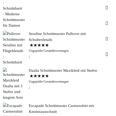
Insta
Faceb
Serafine Schnittmuster Pullover mit
Pinter
Schulterdetails
Bewertet mit
Tweed
Ungeprüfte Gesamtbewertungen
5.00
von 5
&
Greet
Rapan
Daalia Schnittmuster Maxikleid mit Stufen
Bewertet mit
Ungeprüfte Gesamtbewertungen
5.00
von 5
Escapade Schnittmuster Carmenshirt mit
Knotenausschnitt