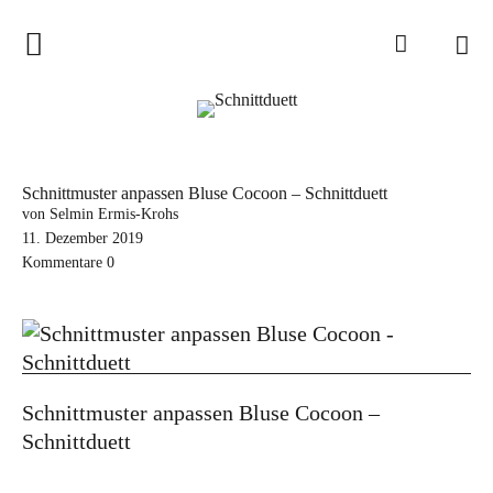
Home
Schnittduett
Podcast
Schnittmuster anpassen Bluse Cocoon – Schnittduett
Schnittduett Magazin
von Selmin Ermis-Krohs
11. Dezember 2019
Kommentare
0
Inspirationen
Schnittmuster-Hacks
Sewalong
Stoffempfehlungen
Schnittmuster anpassen Bluse Cocoon –
Tipps zur Schnittanpassung
Schnittduett
Wir sagen Danke und Good