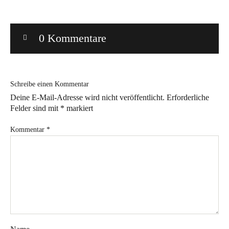
Bye!
0 Kommentare
Kontakt
Schreibe einen Kommentar
Deine E-Mail-Adresse wird nicht veröffentlicht.
Erforderliche
Felder sind mit
*
markiert
Instagram
Facebook
Pinterest
Tweed
Rapantinchen
Kommentar
*
&
Greet