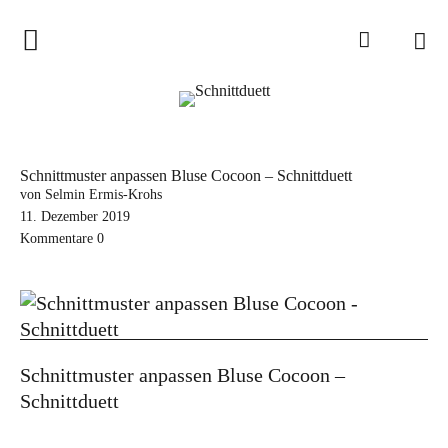
Home
Schnittduett
Podcast
Schnittmuster anpassen Bluse Cocoon – Schnittduett
Schnittduett Magazin
von Selmin Ermis-Krohs
11. Dezember 2019
Kommentare
0
Inspirationen
Schnittmuster-Hacks
Sewalong
Stoffempfehlungen
Schnittmuster anpassen Bluse Cocoon –
Tipps zur Schnittanpassung
Schnittduett
Wir sagen Danke und Good