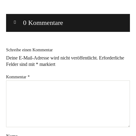
Bye!
0 Kommentare
Kontakt
Schreibe einen Kommentar
Deine E-Mail-Adresse wird nicht veröffentlicht.
Erforderliche
Felder sind mit
*
markiert
Instagram
Facebook
Pinterest
Tweed
Rapantinchen
Kommentar
*
&
Greet