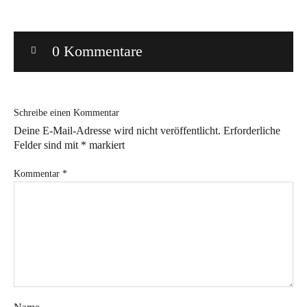
Bye!
0 Kommentare
Kontakt
Schreibe einen Kommentar
Deine E-Mail-Adresse wird nicht veröffentlicht.
Erforderliche
Felder sind mit
*
markiert
Instagram
Facebook
Pinterest
Tweed
Rapantinchen
Kommentar
*
&
Greet