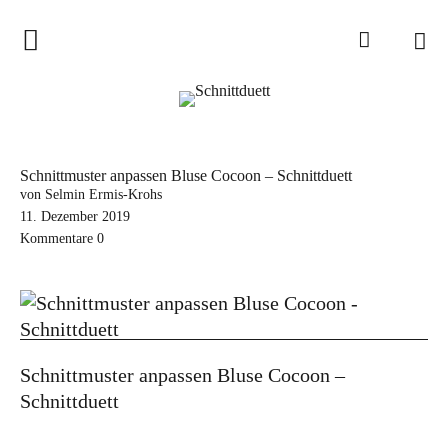
Home
Schnittduett
Podcast
Schnittmuster anpassen Bluse Cocoon – Schnittduett
Schnittduett Magazin
von Selmin Ermis-Krohs
11. Dezember 2019
Kommentare
0
Inspirationen
Schnittmuster-Hacks
Sewalong
Stoffempfehlungen
Schnittmuster anpassen Bluse Cocoon –
Tipps zur Schnittanpassung
Schnittduett
Wir sagen Danke und Good