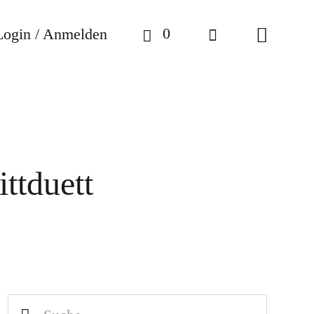
0
Login / Anmelden
ttduett