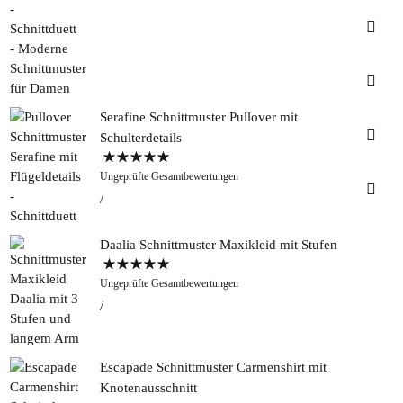
Insta
Faceb
Serafine Schnittmuster Pullover mit
Pinter
Schulterdetails
Bewertet mit
Tweed
Ungeprüfte Gesamtbewertungen
5.00
von 5
&
Greet
Rapan
Daalia Schnittmuster Maxikleid mit Stufen
Bewertet mit
Ungeprüfte Gesamtbewertungen
5.00
von 5
Escapade Schnittmuster Carmenshirt mit
Knotenausschnitt