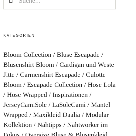
KATEGORIEN
Bloom Collection
Bluse Escapade
Blusenshirt Bloom
Cardigan und Weste
Jitte
Carmenshirt Escapade
Culotte
Bloom
Escapade Collection
Hose Lola
Hose Wrapped
Inspirationen
JerseyCamiSole
LaSoleCami
Mantel
Wrapped
Maxikleid Daalia
Modular
Kollektion
Nähtipps
Nähtworker im
Fokus
Oversize Bluse & Blusenkleid