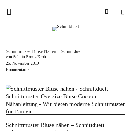
Home
Schnittduett
Podcast
Schnittmuster Bluse Nähen – Schnittduett
Schnittduett Magazin
von Selmin Ermis-Krohs
26. November 2019
Kommentare
0
Inspirationen
Schnittmuster-Hacks
Sewalong
Stoffempfehlungen
Tipps zur Schnittanpassung
Schnittmuster Bluse nähen – Schnittduett
Wir sagen Danke und Good