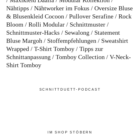
Maxikleid Daalia
Modular Kollektion
Nähtipps
Nähtworker im Fokus
Oversize Bluse
& Blusenkleid Cocoon
Pullover Serafine
Rock
Bloom
Rolli Modular
Schnittmuster
Schnittmuster-Hacks
Sewalong
Statement
Bluse Margoh
Stoffempfehlungen
Sweatshirt
Wrapped
T-Shirt Tomboy
Tipps zur
Schnittanpassung
Tomboy Collection
V-Neck-
Shirt Tomboy
SCHNITTDUETT-PODCAST
IM SHOP STÖBERN