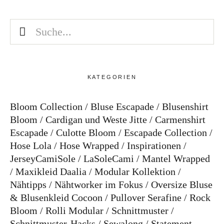
KATEGORIEN
Bloom Collection
Bluse Escapade
Blusenshirt
Bloom
Cardigan und Weste Jitte
Carmenshirt
Escapade
Culotte Bloom
Escapade Collection
Hose Lola
Hose Wrapped
Inspirationen
JerseyCamiSole
LaSoleCami
Mantel Wrapped
Maxikleid Daalia
Modular Kollektion
Nähtipps
Nähtworker im Fokus
Oversize Bluse
& Blusenkleid Cocoon
Pullover Serafine
Rock
Bloom
Rolli Modular
Schnittmuster
Schnittmuster-Hacks
Sewalong
Statement