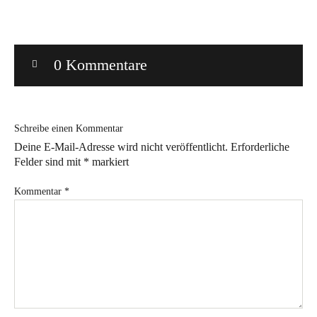
Bye!
0 Kommentare
Kontakt
Schreibe einen Kommentar
Deine E-Mail-Adresse wird nicht veröffentlicht.
Erforderliche
Felder sind mit
*
markiert
Instagram
Facebook
Pinterest
Tweed
Rapantinchen
&
Kommentar
*
Greet