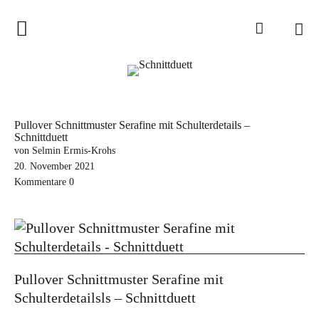
Home
Schnittduett
Podcast
Pullover Schnittmuster Serafine mit Schulterdetails –
Schnittduett
Schnittduett Magazin
von Selmin Ermis-Krohs
20. November 2021
Inspirationen
Kommentare
0
Schnittmuster-Hacks
Sewalong
Stoffempfehlungen
Pullover Schnittmuster Serafine mit
Tipps zur Schnittanpassung
Schulterdetailsls – Schnittduett
Wir sagen Danke und Good