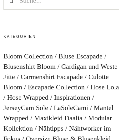
KATEGORIEN
Bloom Collection
Bluse Escapade
Blusenshirt Bloom
Cardigan und Weste
Jitte
Carmenshirt Escapade
Culotte
Bloom
Escapade Collection
Hose Lola
Hose Wrapped
Inspirationen
JerseyCamiSole
LaSoleCami
Mantel
Wrapped
Maxikleid Daalia
Modular
Kollektion
Nähtipps
Nähtworker im
Fokus
Oversize Bluse & Blusenkleid