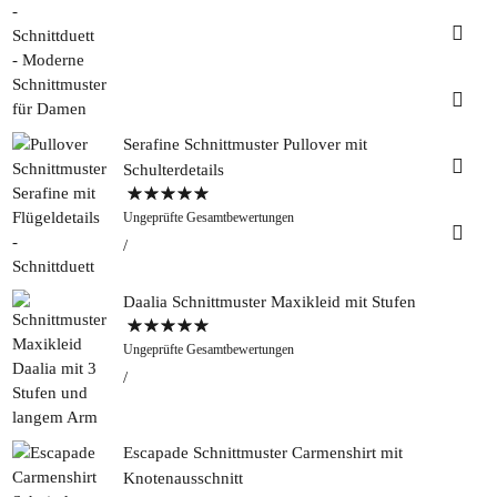
Insta
Faceb
Serafine Schnittmuster Pullover mit
Pinter
Schulterdetails
Bewertet mit
Tweed
Ungeprüfte Gesamtbewertungen
5.00
von 5
&
Greet
Rapan
Daalia Schnittmuster Maxikleid mit Stufen
Bewertet mit
Ungeprüfte Gesamtbewertungen
5.00
von 5
Escapade Schnittmuster Carmenshirt mit
Knotenausschnitt