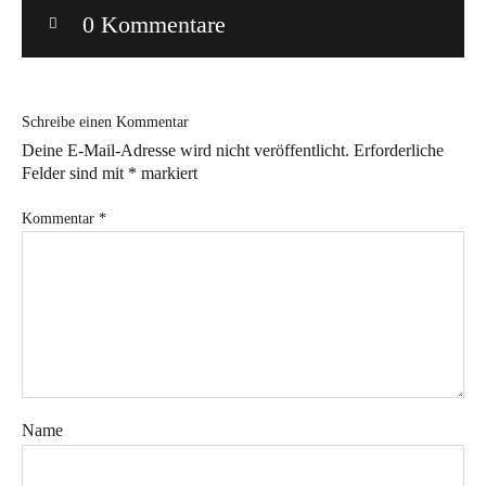
0 Kommentare
Bye!
Kontakt
Schreibe einen Kommentar
Deine E-Mail-Adresse wird nicht veröffentlicht.
Erforderliche
Felder sind mit
*
markiert
Kommentar
*
Instagram
Facebook
Pinterest
Tweed
Rapantinchen
&
Greet
Name