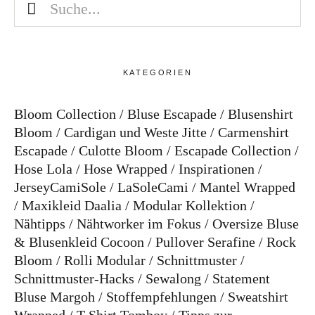
KATEGORIEN
Bloom Collection
Bluse Escapade
Blusenshirt
Bloom
Cardigan und Weste Jitte
Carmenshirt
Escapade
Culotte Bloom
Escapade Collection
Hose Lola
Hose Wrapped
Inspirationen
JerseyCamiSole
LaSoleCami
Mantel Wrapped
Maxikleid Daalia
Modular Kollektion
Nähtipps
Nähtworker im Fokus
Oversize Bluse
& Blusenkleid Cocoon
Pullover Serafine
Rock
Bloom
Rolli Modular
Schnittmuster
Schnittmuster-Hacks
Sewalong
Statement
Bluse Margoh
Stoffempfehlungen
Sweatshirt