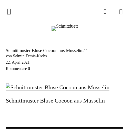
Home
Schnittduett
Podcast
Schnittmuster Bluse Cocoon aus Musselin-11
Schnittduett Magazin
von Selmin Ermis-Krohs
22. April 2021
Kommentare
0
Inspirationen
Schnittmuster-Hacks
Sewalong
Schnittmuster Bluse Cocoon aus Musselin
Stoffempfehlungen
Tipps zur Schnittanpassung
Wir sagen Danke und Good