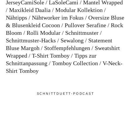
JerseyCamiSole
LaSoleCami
Mantel Wrapped
Maxikleid Daalia
Modular Kollektion
Nähtipps
Nähtworker im Fokus
Oversize Bluse
& Blusenkleid Cocoon
Pullover Serafine
Rock
Bloom
Rolli Modular
Schnittmuster
Schnittmuster-Hacks
Sewalong
Statement
Bluse Margoh
Stoffempfehlungen
Sweatshirt
Wrapped
T-Shirt Tomboy
Tipps zur
Schnittanpassung
Tomboy Collection
V-Neck-
Shirt Tomboy
SCHNITTDUETT-PODCAST