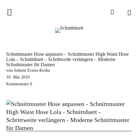
Home
Schnittduett
Podcast
Schnittmuster Hose anpassen – Schnittmuster High Waist Hose
Lola – Schnittduett – Schrittweite verlängern – Moderne
Schnittduett Magazin
Schnittmuster für Damen
von Selmin Ermis-Krohs
Inspirationen
10. Mai 2019
Kommentare
0
Schnittmuster-Hacks
Sewalong
Stoffempfehlungen
Tipps zur Schnittanpassung
Wir sagen Danke und Good