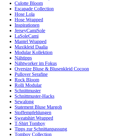
Culotte Bloom
Escapade Collection
Hose Lola
Hose Wrapped
Inspirationen
JerseyCamiSole
LaSoleCami
Mantel Wrapped
Maxikleid Daalia
Modular Kollektion
Nähtipps
Nähtworker im Fokus
Oversize Bluse & Blusenkleid Cocoon
Pullover Serafine
Rock Bloom
Rolli Modular
Schnittmuster
Schnittmuster-Hacks
Sewalong
Statement Bluse Margoh
Stoffempfehlungen
Sweatshirt Wrapped
T-Shirt Tomboy
Tipps zur Schnittanpassung
Tomboy Collection