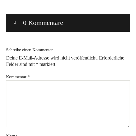
Bye!
0 Kommentare
Kontakt
Schreibe einen Kommentar
Deine E-Mail-Adresse wird nicht veröffentlicht.
Erforderliche
Felder sind mit
*
markiert
Instagram
Facebook
Pinterest
Tweed
Rapantinchen
Kommentar
*
&
Greet