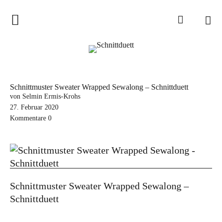
Home
Schnittduett
Podcast
Schnittmuster Sweater Wrapped Sewalong – Schnittduett
Schnittduett Magazin
von Selmin Ermis-Krohs
27. Februar 2020
Kommentare
0
Inspirationen
Schnittmuster-Hacks
Sewalong
Stoffempfehlungen
Schnittmuster Sweater Wrapped Sewalong –
Tipps zur Schnittanpassung
Schnittduett
Wir sagen Danke und Good