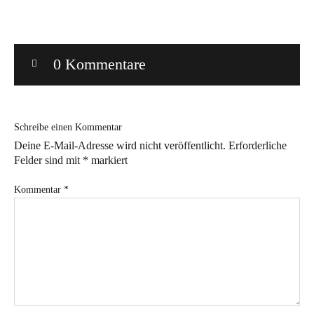
Bye!
0 Kommentare
Kontakt
Schreibe einen Kommentar
Deine E-Mail-Adresse wird nicht veröffentlicht.
Erforderliche
Felder sind mit
*
markiert
Instagram
Facebook
Pinterest
Tweed
Rapantinchen
&
Kommentar
*
Greet