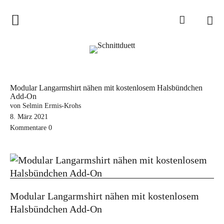
Home
Schnittduett
Podcast
Modular Langarmshirt nähen mit kostenlosem Halsbündchen
Add-On
Schnittduett Magazin
von Selmin Ermis-Krohs
8. März 2021
Inspirationen
Kommentare
0
Schnittmuster-Hacks
Sewalong
Stoffempfehlungen
Modular Langarmshirt nähen mit kostenlosem
Tipps zur Schnittanpassung
Halsbündchen Add-On
Wir sagen Danke und Good