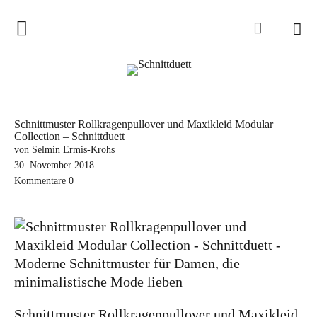
Home
Schnittduett
Podcast
Schnittmuster Rollkragenpullover und Maxikleid Modular
Collection – Schnittduett
Schnittduett Magazin
von Selmin Ermis-Krohs
30. November 2018
Inspirationen
Kommentare
0
Schnittmuster-Hacks
Sewalong
Stoffempfehlungen
Tipps zur Schnittanpassung
Wir sagen Danke und Good
Schnittmuster Rollkragenpullover und Maxikleid