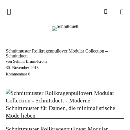
Home
Schnittduett
Podcast
Schnittmuster Rollkragenpullover Modular Collection –
Schnittduett
Schnittduett Magazin
von Selmin Ermis-Krohs
30. November 2018
Inspirationen
Kommentare
0
Schnittmuster-Hacks
Sewalong
Stoffempfehlungen
Tipps zur Schnittanpassung
Wir sagen Danke und Good
Schnittmuster Rollkragenpullover Modular