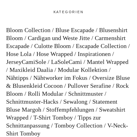
KATEGORIEN
Bloom Collection
Bluse Escapade
Blusenshirt
Bloom
Cardigan und Weste Jitte
Carmenshirt
Escapade
Culotte Bloom
Escapade Collection
Hose Lola
Hose Wrapped
Inspirationen
JerseyCamiSole
LaSoleCami
Mantel Wrapped
Maxikleid Daalia
Modular Kollektion
Nähtipps
Nähtworker im Fokus
Oversize Bluse
& Blusenkleid Cocoon
Pullover Serafine
Rock
Bloom
Rolli Modular
Schnittmuster
Schnittmuster-Hacks
Sewalong
Statement
Bluse Margoh
Stoffempfehlungen
Sweatshirt
Wrapped
T-Shirt Tomboy
Tipps zur
Schnittanpassung
Tomboy Collection
V-Neck-
Shirt Tomboy