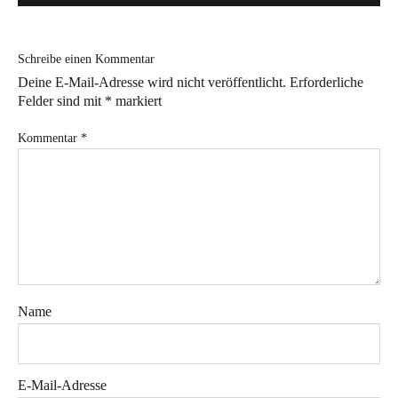
Bye!
Schreibe einen Kommentar
Kontakt
Deine E-Mail-Adresse wird nicht veröffentlicht.
Erforderliche
Felder sind mit
*
markiert
Kommentar
*
Instagram
Facebook
Pinterest
Tweed
Rapantinchen
&
Greet
Name
E-Mail-Adresse