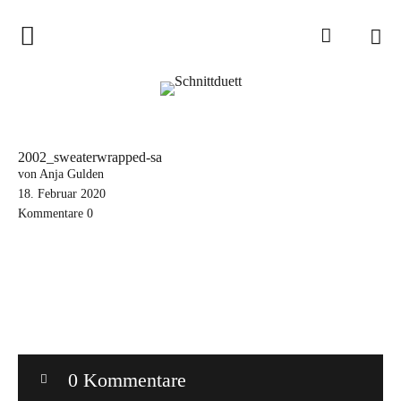
Home
Schnittduett
Podcast
2002_sweaterwrapped-sa
Schnittduett Magazin
von Anja Gulden
18. Februar 2020
Kommentare
0
Inspirationen
Schnittmuster-Hacks
Sewalong
Stoffempfehlungen
Tipps zur Schnittanpassung
0 Kommentare
Wir sagen Danke und Good