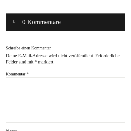
Bye!
0 Kommentare
Kontakt
Schreibe einen Kommentar
Deine E-Mail-Adresse wird nicht veröffentlicht.
Erforderliche
Felder sind mit
*
markiert
Instagram
Facebook
Pinterest
Tweed
Rapantinchen
Kommentar
*
&
Greet