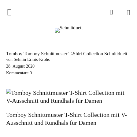
Home
Schnittduett
Podcast
Tomboy Tomboy Schnittmuster T-Shirt Collection Schnittduett
Schnittduett Magazin
von Selmin Ermis-Krohs
28. August 2020
Kommentare
0
Inspirationen
Schnittmuster-Hacks
Sewalong
Stoffempfehlungen
Tomboy Schnittmuster T-Shirt Collection mit V-
Tipps zur Schnittanpassung
Ausschnitt und Rundhals für Damen
Wir sagen Danke und Good