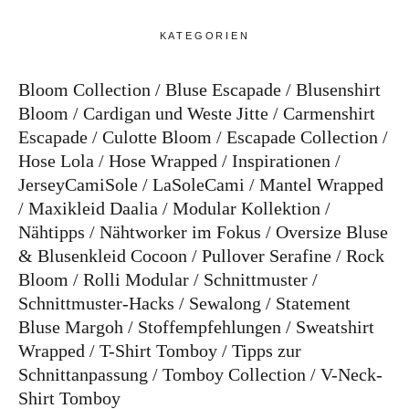
KATEGORIEN
Bloom Collection
Bluse Escapade
Blusenshirt
Bloom
Cardigan und Weste Jitte
Carmenshirt
Escapade
Culotte Bloom
Escapade Collection
Hose Lola
Hose Wrapped
Inspirationen
JerseyCamiSole
LaSoleCami
Mantel Wrapped
Maxikleid Daalia
Modular Kollektion
Nähtipps
Nähtworker im Fokus
Oversize Bluse
& Blusenkleid Cocoon
Pullover Serafine
Rock
Bloom
Rolli Modular
Schnittmuster
Schnittmuster-Hacks
Sewalong
Statement
Bluse Margoh
Stoffempfehlungen
Sweatshirt
Wrapped
T-Shirt Tomboy
Tipps zur
Schnittanpassung
Tomboy Collection
V-Neck-
Shirt Tomboy