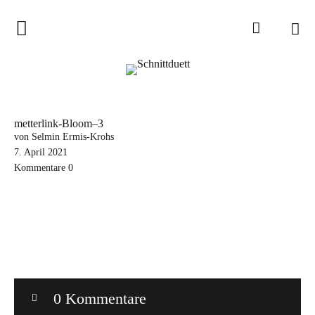
Home
Schnittduett
Podcast
metterlink-Bloom–3
Schnittduett Magazin
von Selmin Ermis-Krohs
7. April 2021
Kommentare
0
Inspirationen
Schnittmuster-Hacks
Sewalong
Stoffempfehlungen
Tipps zur Schnittanpassung
0 Kommentare
Wir sagen Danke und Good