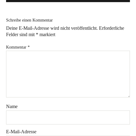
Bye!
Schreibe einen Kommentar
Kontakt
Deine E-Mail-Adresse wird nicht veröffentlicht.
Erforderliche
Felder sind mit
*
markiert
Kommentar
*
Instagram
Facebook
Pinterest
Tweed
Rapantinchen
&
Greet
Name
E-Mail-Adresse