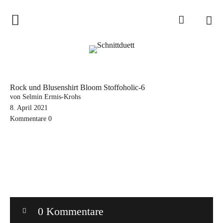
Home
Schnittduett
Podcast
Rock und Blusenshirt Bloom Stoffoholic-6
Schnittduett Magazin
von Selmin Ermis-Krohs
8. April 2021
Kommentare
0
Inspirationen
Schnittmuster-Hacks
Sewalong
Stoffempfehlungen
Tipps zur Schnittanpassung
0 Kommentare
Wir sagen Danke und Good