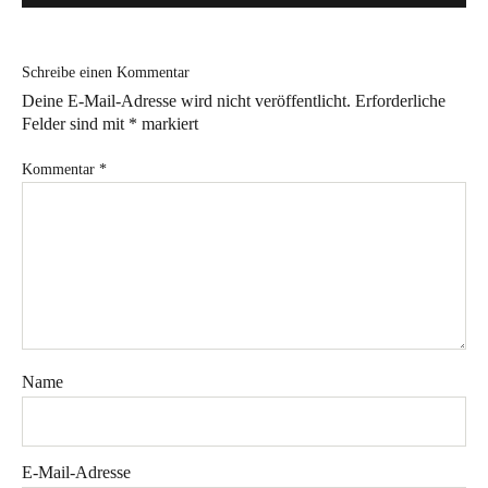
Bye!
Schreibe einen Kommentar
Kontakt
Deine E-Mail-Adresse wird nicht veröffentlicht.
Erforderliche
Felder sind mit
*
markiert
Kommentar
*
Instagram
Facebook
Pinterest
Tweed
Rapantinchen
&
Greet
Name
E-Mail-Adresse