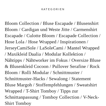
KATEGORIEN
Bloom Collection
Bluse Escapade
Blusenshirt
Bloom
Cardigan und Weste Jitte
Carmenshirt
Escapade
Culotte Bloom
Escapade Collection
Hose Lola
Hose Wrapped
Inspirationen
JerseyCamiSole
LaSoleCami
Mantel Wrapped
Maxikleid Daalia
Modular Kollektion
Nähtipps
Nähtworker im Fokus
Oversize Bluse
& Blusenkleid Cocoon
Pullover Serafine
Rock
Bloom
Rolli Modular
Schnittmuster
Schnittmuster-Hacks
Sewalong
Statement
Bluse Margoh
Stoffempfehlungen
Sweatshirt
Wrapped
T-Shirt Tomboy
Tipps zur
Schnittanpassung
Tomboy Collection
V-Neck-
Shirt Tomboy