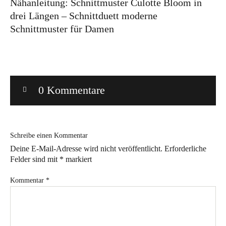
Nähanleitung: Schnittmuster Culotte Bloom in
drei Längen – Schnittduett moderne
Bye!
Schnittmuster für Damen
Kontakt
0 Kommentare
Instagram
Facebook
Pinterest
Tweed
Rapantinchen
&
Schreibe einen Kommentar
Greet
Deine E-Mail-Adresse wird nicht veröffentlicht.
Erforderliche
Felder sind mit
*
markiert
Kommentar
*