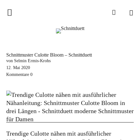
Home
Schnittduett
Podcast
Schnittmuster Culotte Bloom – Schnittduett
Schnittduett Magazin
von Selmin Ermis-Krohs
12. Mai 2020
Kommentare
0
Inspirationen
Schnittmuster-Hacks
Sewalong
Stoffempfehlungen
Tipps zur Schnittanpassung
Trendige Culotte nähen mit ausführlicher
Wir sagen Danke und Good