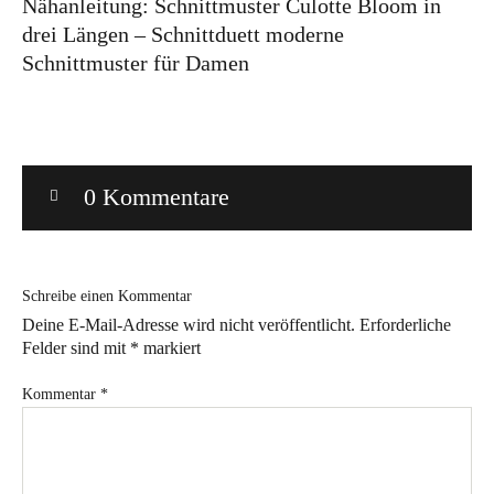
Nähanleitung: Schnittmuster Culotte Bloom in
drei Längen – Schnittduett moderne
Bye!
Schnittmuster für Damen
Kontakt
0 Kommentare
Instagram
Facebook
Pinterest
Tweed
Rapantinchen
&
Schreibe einen Kommentar
Greet
Deine E-Mail-Adresse wird nicht veröffentlicht.
Erforderliche
Felder sind mit
*
markiert
Kommentar
*