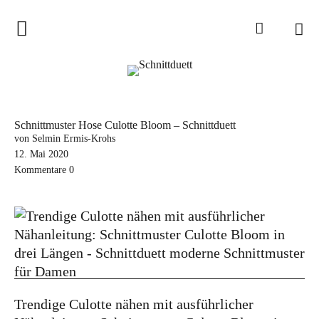
Home
Schnittduett
Podcast
Schnittmuster Hose Culotte Bloom – Schnittduett
Schnittduett Magazin
von Selmin Ermis-Krohs
12. Mai 2020
Kommentare
0
Inspirationen
Schnittmuster-Hacks
Sewalong
Stoffempfehlungen
Tipps zur Schnittanpassung
Trendige Culotte nähen mit ausführlicher
Wir sagen Danke und Good