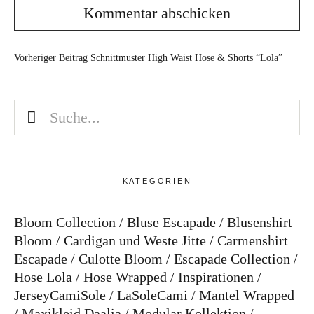
Vorheriger Beitrag
Schnittmuster High Waist Hose & Shorts “Lola”
KATEGORIEN
Bloom Collection
Bluse Escapade
Blusenshirt
Bloom
Cardigan und Weste Jitte
Carmenshirt
Escapade
Culotte Bloom
Escapade Collection
Hose Lola
Hose Wrapped
Inspirationen
JerseyCamiSole
LaSoleCami
Mantel Wrapped
Maxikleid Daalia
Modular Kollektion