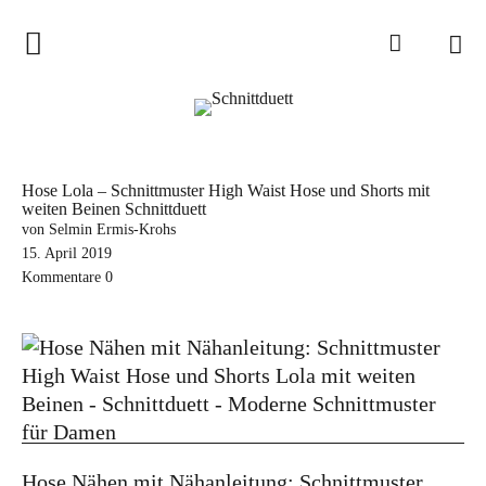
Home
Schnittduett
Podcast
Hose Lola – Schnittmuster High Waist Hose und Shorts mit
weiten Beinen Schnittduett
Schnittduett Magazin
von Selmin Ermis-Krohs
15. April 2019
Inspirationen
Kommentare
0
Schnittmuster-Hacks
Sewalong
Stoffempfehlungen
Tipps zur Schnittanpassung
Wir sagen Danke und Good
Hose Nähen mit Nähanleitung: Schnittmuster